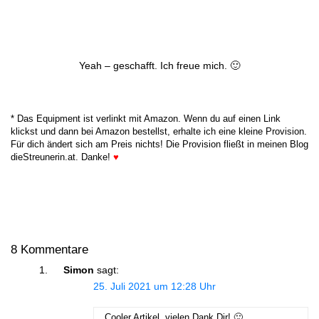
Beste Grüße
Conny
Antworten
Markus
sagt:
19. Juli 2022 um 9:18 Uhr
Schöner Beitrag. Hab eine Frage, wäre es
möglich, z.B. von Aljažev Dom aus die ersten
paar von vielen Höhenmeter mit dem Bike zu
machen?
Danke im Voraus, LG Markus
Antworten
conny
sagt:
24. Juli 2022 um 20:29 Uhr
Hallo Markus,
sorry, die Frage kann ich dir leider
nicht beantworten. Vielleicht findest
du etwas, wenn du im WWW danach
gräbst oder bei HIKR unter dem
Bericht