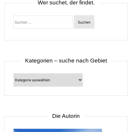
Was findest du hier?
Eine leidenschaftliche Berggams, die über ihre Tour-
Erlebnisse berichtet. Nicht nur die Eindrücke, das
Erlebte, die Begegnungen, auch
Tourenbeschreibungen, Informationen, Unterkünfte,
Almen und eine Menge wunderbarer Fotos. LASS DICH
INSPIRIEREN UND VERFÜHREN! :-) Allgäu Bloggerin
Virtuellen Kaffee für mich? Danke :)