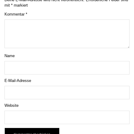
conny-heym@t-online.de
Ähnliche Beiträge
In
Slowenien
Muddy Angel Run – Schlammlauf
Tipps
DER Schlammlauf nur für Frauen Mit je zwei dicken
Eiskugeln saßen wir Gipfelflitzerinnen entspannt und