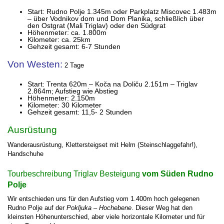
Start: Rudno Polje 1.345m oder Parkplatz Miscovec 1.483m
– über Vodnikov dom und Dom Planika, schließlich über
den Ostgrat (Mali Triglav) oder den Südgrat
Höhenmeter: ca. 1.800m
Kilometer: ca. 25km
Gehzeit gesamt: 6-7 Stunden
Von Westen:
2 Tage
Start: Trenta 620m – Koča na Doliču 2.151m – Triglav
2.864m; Aufstieg wie Abstieg
Höhenmeter: 2.150m
Kilometer: 30 Kilometer
Gehzeit gesamt: 11,5- 2 Stunden
Ausrüstung
Wanderausrüstung
,
Klettersteigset mit Helm (Steinschlaggefahr!),
Handschuhe
Tourbeschreibung Triglav Besteigung
vom Süden Rudno
Polje
Wir entschieden uns für den Aufstieg vom 1.400m hoch gelegenen
Rudno Polje auf der
Pokljuka – Hochebene
. Dieser Weg hat den
kleinsten Höhenunterschied, aber viele horizontale Kilometer und für