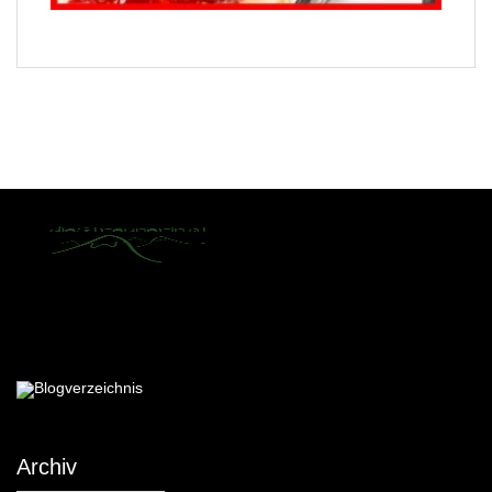
Mit Stolz präsentiert von WordPress
|
postmagthemes.com
|
Theme-
Details
|
Context Blog