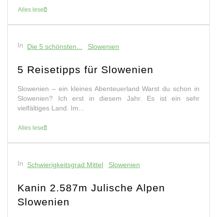
In
Schwierigkeitsgrad Leicht
Slowenien
Krn 2.244m Julische Alpen
Slowenien
Krn – der bedeutende Stützpunkt im 1. Weltkrieg Er ist ein
hervorragender Aussichtsberg und war beim 1. Weltkrieg
ein strategisch, bedeutender Stützpunkt....
Alles lesen
In
Schwierigkeitsgrad Mittel
Slowenien
Mangart 2.678m – Julische Alpen –
Slowenien
Auf den vierthöchsten Berg der Julischen Alpen – Mangart