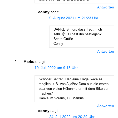
https://www.hikr.org/tour/post167846.
html
deine Frage stellst? Er ist über den
Aljazev Dom abgestiegen.
Viele Spaß im Urlaub.
Beste Grüße
Antworten
Gregor
sagt:
30. August 2022 um 15:56 Uhr
Hallo Markus,
das halte ich nicht für sinnvoll.
1. ist das „fahrbare“ Gelände relativ
flach und man ist auch zu Fuß nach
ca. einer Stunde am steilen Teil
(Einstieg „Prag“ bzw. Geröllfeld
Richtung „Bamberg“)
2. ich kenne da keine Möglichkiet
das Fahrrad sicher zu deponieren.
Also… nutzt nicht viel und evtl. ist
das Rad dann weg.
LG
Gregor