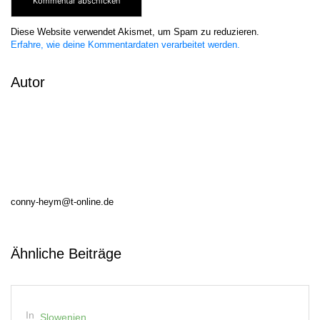
einigermaßen sauber bei einem Eiscafe. Ein Mann...
Alles lesen
In
Slowenien
Südtirol
Vellauer Felsenweg – Meraner
Land – Südtirol
Vellau – am Fuße der Texelgruppe Die kleine Ortschaft
Vellau liegt oberhalb von Meran auf 950m. Eingebettet in
lieblichen Weinbergen und umrahmt...
Alles lesen
In
Die 5 schönsten...
Slowenien