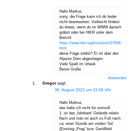
Antworten
conny
sagt:
30. August 2022 um
20:23 Uhr
Besten Dank Gregor für die
Tipps 🙂
Schöne Grüße
Conny
Antworten
Zlatan
sagt:
18. Juli 2023 um 18:57 Uhr
Servus,
Wo genau kann man parken wenn man von
Krma Tal starten möchte? Lg
Antworten
conny
sagt:
27. Juli 2023 um 20:34 Uhr
Hallo Zlatan,