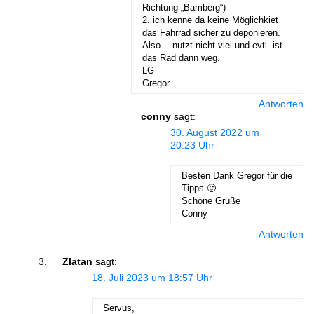
ich habe mal gegoogelt und einige
parkten an der Radovna-Hütte im
Krma-Tal.
Viele Grüße
Conny
Antworten
SCHREIBE EINEN KOMMENTAR
Deine E-Mail-Adresse wird nicht veröffentlicht.
Erforderliche Felder sind
mit
*
markiert
Kommentar
*