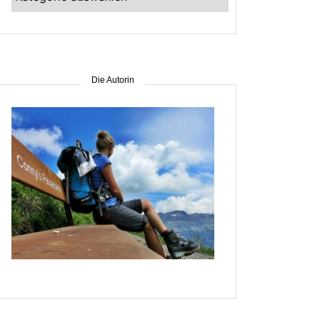
–
suche
nach
Gebiet
Die Autorin