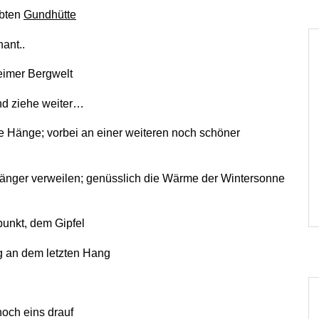
rbten
Gundhütte
ant..
eimer Bergwelt
nd ziehe weiter…
e Hänge; vorbei an einer weiteren noch schöner
; länger verweilen; genüsslich die Wärme der Wintersonne
punkt, dem Gipfel
g an dem letzten Hang
noch eins drauf