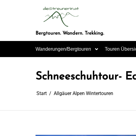
Zum
Inhalt
springen
Bergtouren. Wandern. Trekking.
Wanderungen/Bergtouren
Touren Übersi
Schneeschuhtour- E
Start
Allgäuer Alpen Wintertouren