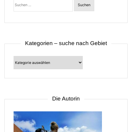
i
nach:
o
n
Kategorien – suche nach Gebiet
Kategorien
–
suche
nach
Gebiet
Die Autorin