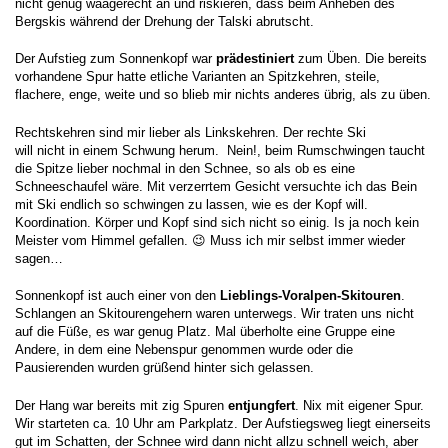
nicht genug waagerecht an und riskieren, dass beim Anheben des
Bergskis während der Drehung der Talski abrutscht.
Der Aufstieg zum Sonnenkopf war
prädestiniert
zum Üben. Die bereits
vorhandene Spur hatte etliche Varianten an Spitzkehren, steile,
flachere, enge, weite und so blieb mir nichts anderes übrig, als zu üben.
Rechtskehren sind mir lieber als Linkskehren. Der rechte Ski
will nicht in einem Schwung herum. Nein!, beim Rumschwingen taucht
die Spitze lieber nochmal in den Schnee, so als ob es eine
Schneeschaufel wäre. Mit verzerrtem Gesicht versuchte ich das Bein
mit Ski endlich so schwingen zu lassen, wie es der Kopf will.
Koordination. Körper und Kopf sind sich nicht so einig. Is ja noch kein
Meister vom Himmel gefallen. 😉 Muss ich mir selbst immer wieder
sagen…
Sonnenkopf ist auch einer von den
Lieblings-Voralpen-Skitouren
.
Schlangen an Skitourengehern waren unterwegs. Wir traten uns nicht
auf die Füße, es war genug Platz. Mal überholte eine Gruppe eine
Andere, in dem eine Nebenspur genommen wurde oder die
Pausierenden wurden grüßend hinter sich gelassen.
Der Hang war bereits mit zig Spuren
entjungfert
. Nix mit eigener Spur.
Wir starteten ca. 10 Uhr am Parkplatz. Der Aufstiegsweg liegt einerseits
gut im Schatten, der Schnee wird dann nicht allzu schnell weich, aber