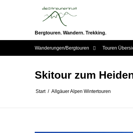
Zum
Inhalt
springen
Bergtouren. Wandern. Trekking.
Wanderungen/Bergtouren
Touren Übersi
Skitour zum Heide
Start
Allgäuer Alpen Wintertouren