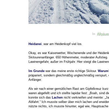
In
Allgäue
Heidanei
.
.war am Heidenkopf viel los.
Okay, es war Kaiserwetter, Wochenende und der Heidenkop
Skitourenanfänger. 650 Höhenmeter, moderater Aufstieg
Lawinengefahr, außer im Frühjahr. Hier steigt die Lawine
Im Grunde
war das meine erste richtige Skitour.
Warum
präpariert, sondern gleichmäßig ungleichmäßig verspurt,
Anfänger.
Als wir nach einer gemütlichen Rast am Gipfelkreuz kurz 
waren abgefellt und ich stellte lapidar fest: „Boah, sind d
konnte sich das
Lachen
nicht verkneifen und meinte: „Ja
Abfahrt.“
Ich musste selber über mich lachen und erwidert
nützte nichts, ich musste hinunter, egal wie, Hauptsache 