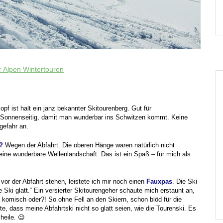
r Alpen Wintertouren
f ist halt ein janz bekannter Skitourenberg. Gut für
. Sonnenseitig, damit man wunderbar ins Schwitzen kommt. Keine
ngefahr an.
?
Wegen der Abfahrt. Die oberen Hänge waren natürlich nicht
 eine wunderbare Wellenlandschaft
.
Das ist ein Spaß – für mich als
vor der Abfahrt stehen, leistete ich mir noch einen
Fauxpas
. Die Ski
ie Ski glatt.“ Ein versierter Skitourengeher schaute mich erstaunt an,
 komisch oder?! So ohne Fell an den Skiern, schon blöd für die
e, dass meine Abfahrtski nicht so glatt seien, wie die Tourenski.
Es
heile. 😉