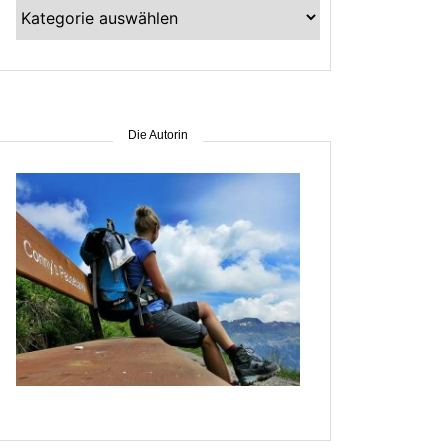
Kategorien
–
suche
nach
Gebiet
Die Autorin