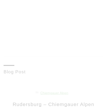
Bergtour G
2.143m
Ammergauer Alp
Alles lesen
Blog Post
In
Chiemgauer Alpen
Rudersburg – Chiemgauer Alpen