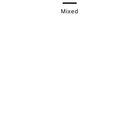
Mixed
Kanin 