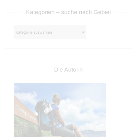
r
ä
g
Kategorien – suche nach Gebiet
e
Kategorien
–
suche
nach
Gebiet
Die Autorin