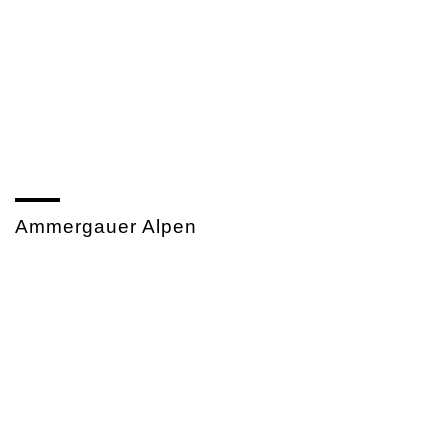
Hundesch
und 
Ammergauer Alpen